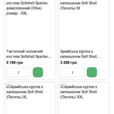
Тактичний чоловічий
Армійська куртка з
костюм Softshell Spartan
капюшоном Soft Shell
демісезонний (Olive)
(Піксель) M
5 199 грн
3 299 грн
розмір - XXL