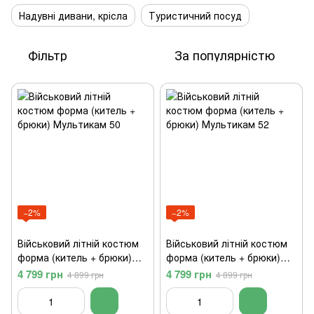
Надувні дивани, крісла
Туристичний посуд
Фільтр
За популярністю
−2%
−2%
Військовий літній костюм
Військовий літній костюм
форма (китель + брюки)
форма (китель + брюки)
Мультикам 50
Мультикам 52
4 799 грн
4 799 грн
4 899 грн
4 899 грн