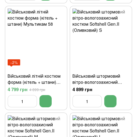
−2%
Військовий літній костюм
Військовий штормовий
форма (кітель + штани)
вітро-вологозахисний
Мультикам 58
костюм Softshell Gen.II
4 799 грн
4 899 грн
4 899 грн
(Оливковий) S