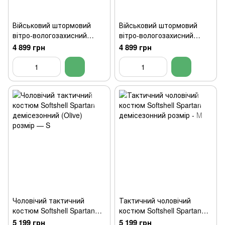
Військовий штормовий
Військовий штормовий
вітро-вологозахисний
вітро-вологозахисний
костюм Softshell Gen.II
костюм Softshell Gen.II
4 899 грн
4 899 грн
(Оливковий) XL
(Оливковий) XXL
Чоловічий тактичний
Тактичний чоловічий
костюм Softshell Spartan
костюм Softshell Spartan
демісезонний (Olive)
демісезонний розмір - M
5 199 грн
5 199 грн