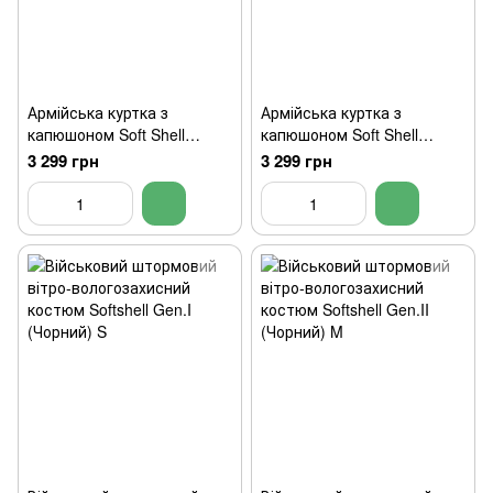
Армійська куртка з
Армійська куртка з
капюшоном Soft Shell
капюшоном Soft Shell
(Піксель) XL
(Піксель) XXL
3 299 грн
3 299 грн