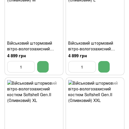
Військовий штормовий
Військовий штормовий
вітро-вологозахисний
вітро-вологозахисний
костюм Softshell Gen.II
костюм Softshell Gen.II
4 899 грн
4 899 грн
(Оливковий) M
(Оливковий) L