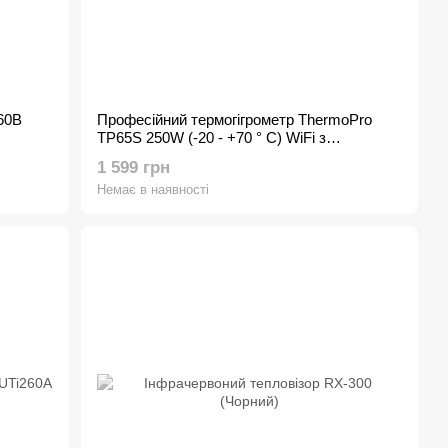
60B
Професійний термогігрометр ThermoPro
TP65S 250W (-20 - +70 ° C) WiFi з
віддаленим датчиком
1 599 грн
Немає в наявності