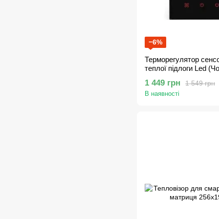
−6%
Терморегулятор сенс
теплої підлоги Led (Ч
1 449 грн
1 549 грн
В наявності