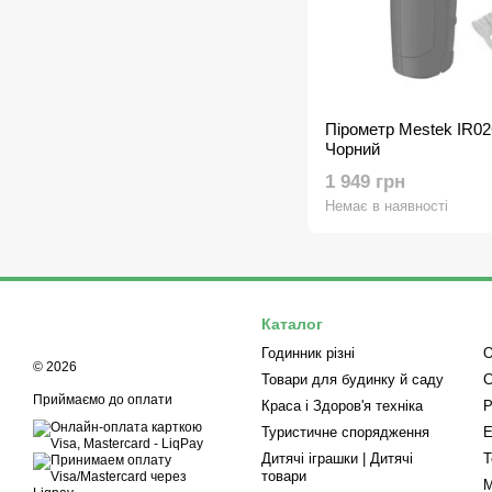
Пірометр Mestek IR02C
Чорний
1 949 грн
Немає в наявності
Каталог
Годинник різні
О
© 2026
Товари для будинку й саду
С
Приймаємо до оплати
Краса і Здоров'я техніка
Р
Туристичне спорядження
Е
Дитячі іграшки | Дитячі
Т
товари
М