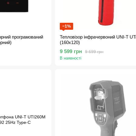
−1%
орний програмований
Тепловізор інфрачервоний UNI-T UT
орний)
(160х120)
9 599 грн
9 699 грн
В наявності