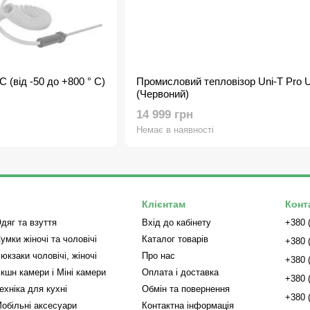
 (від -50 до +800 ° С)
Промисловий тепловізор Uni-T Pro 
(Червоний)
14 999 грн
Немає в наявності
Клієнтам
Конт
дяг та взуття
Вхід до кабінету
+380 
умки жіночі та чоловічі
Каталог товарів
+380 
юкзаки чоловічі, жіночі
Про нас
+380 
кшн камери і Міні камери
Оплата і доставка
+380 
ехніка для кухні
Обмін та повернення
+380 
обільні аксесуари
Контактна інформація