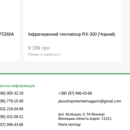
UTi260A
Інфрачервоний тепловізор RX-300 (Чорний)
9 199 грн
Немає в наявності
актна інформація
(96) 005-32-19
+380 (97) 946-43-66
(95) 779-15-08
plusshopinternetmagazin@gmail.com
(63) 219-04-99
вул. Келецька, б. 54 Вінниця
(95) 431-09-21
Вінницька область Індекс: 21021
(97) 946-43-66
Мапа проїзду