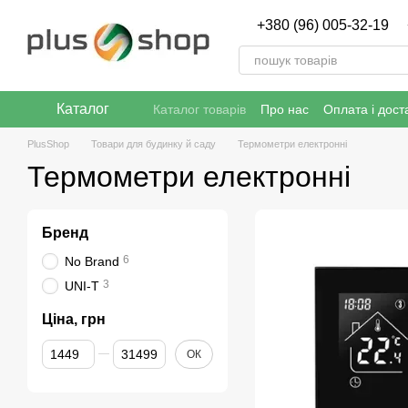
Перейти к основному контенту
+380 (96) 005-32-19
Каталог
Каталог товарів
Про нас
Оплата і дост
Публічна угода (ОФЕРТА)
Політика ко
PlusShop
Товари для будинку й саду
Термометри електронні
Термометри електронні
Бренд
6
No Brand
3
UNI-T
Ціна, грн
Від Ціна, грн
До Ціна, грн
ОК