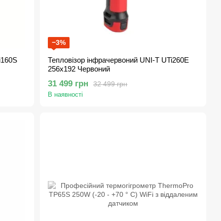
−3%
i160S
Тепловізор інфрачервоний UNI-T UTi260E
256х192 Червоний
31 499 грн
32 499 грн
В наявності