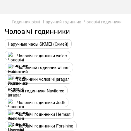
Годинник різні
Наручний годинник
Чоловічі годинники
Чоловічі годинники
Наручные часы SKMEI (Скмей)
Чоловічі годинники weide
Чоловічий годинник winner
Годинники чоловічі jaragar
Чоловічі годинники Naviforce
Чоловічі годинники Jedir
Чоловічі годинники Hemsut
Чоловічі годинники Forsining