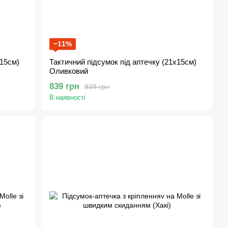
−11%
х15см)
Тактичний підсумок під аптечку (21х15см)
Оливковий
839 грн
939 грн
В наявності