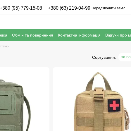
+380 (95) 779-15-08
+380 (63) 219-04-99
Передзвонити вам?
авка
Обмін та повернення
Контактна інформація
Відгуки про 
нфіденційності
Гарантія
птечки
за п
Сортування: