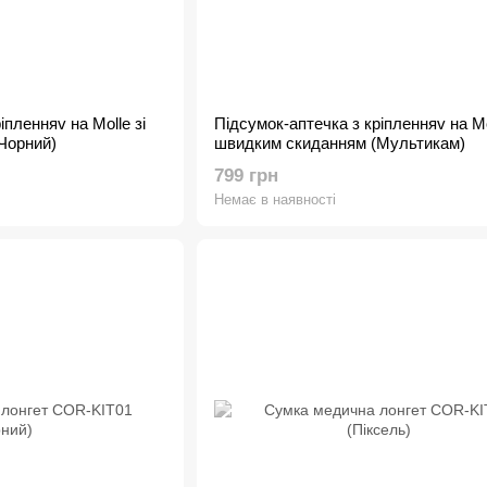
іпленняv на Molle зі
Підсумок-аптечка з кріпленняv на Mol
Чорний)
швидким скиданням (Мультикам)
799 грн
Немає в наявності