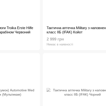
ги Troika Erste Hilfe
Тактична аптечка Military з наповне
арабіном Червоний
класс ІІБ (IFAK) Койот
2 999 грн
Немає в наявності