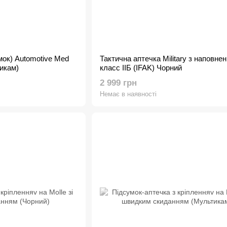
мок) Automotive Med
Тактична аптечка Military з наповне
тикам)
класс IIБ (IFAK) Чорний
2 999 грн
Немає в наявності