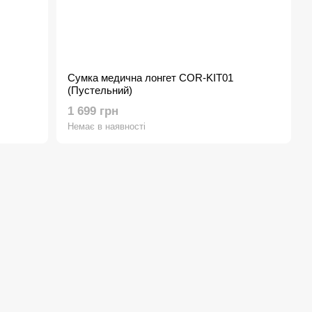
Сумка медична лонгет COR-KIT01
(Пустельний)
1 699 грн
Немає в наявності