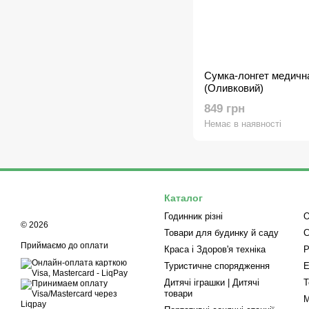
Сумка-лонгет медичн
(Оливковий)
849 грн
Немає в наявності
Каталог
Годинник різні
О
© 2026
Товари для будинку й саду
С
Приймаємо до оплати
Краса і Здоров'я техніка
Р
Туристичне спорядження
Е
Дитячі іграшки | Дитячі
Т
товари
М