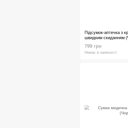
Підсумок-аптечка з кр
швидким скиданням (
799 грн
Немає в наявності