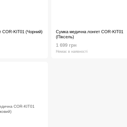
т COR-KIT01 (Чорний)
Сумка медична лонгет COR-KIT01
(Піксель)
1 699 грн
Немає в наявності