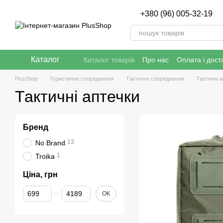
Перейти к основному контенту
+380 (96) 005-32-19
Каталог
Каталог товарів
Про нас
Оплата і дост
Публічна угода (ОФЕРТА)
Політика ко
PlusShop
Туристичне спорядження
Тактичне спорядження
Тактичні а
Тактичні аптечки
Бренд
13
No Brand
1
Troika
Ціна, грн
Від Ціна, грн
До Ціна, грн
ОК