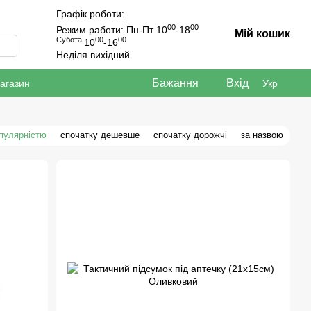
Графік роботи:
00
00
Режим работи: Пн-Пт 10
-18
Мій кошик
Субота
00
00
10
-16
Неділя вихідний
Бажання
Вхід
магазин
Укр
опулярністю
спочатку дешевше
спочатку дорожчі
за назвою