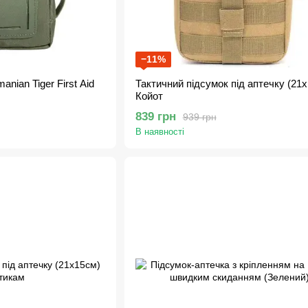
−11%
nian Tiger First Aid
Тактичний підсумок під аптечку (21
Койот
839 грн
939 грн
В наявності