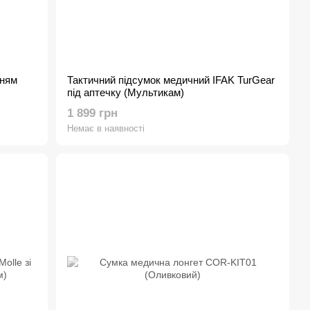
нням
Тактичний підсумок медичний IFAK TurGear
під аптечку (Мультикам)
1 899 грн
Немає в наявності