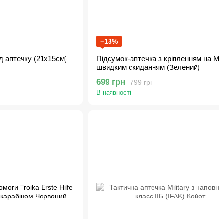
−13%
д аптечку (21х15см)
Підсумок-аптечка з кріпленням на Mo
швидким скиданням (Зелений)
699 грн
799 грн
В наявності