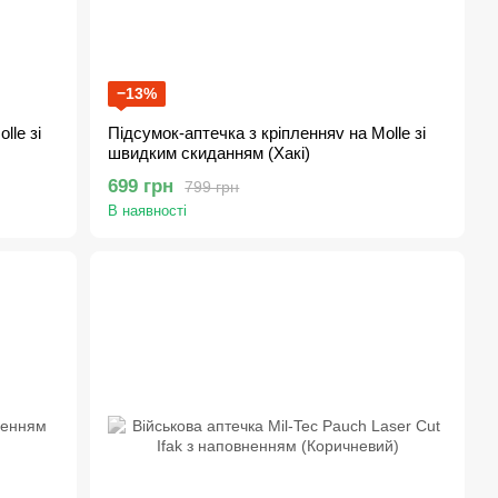
−13%
lle зі
Підсумок-аптечка з кріпленняv на Molle зі
швидким скиданням (Хакі)
699 грн
799 грн
В наявності