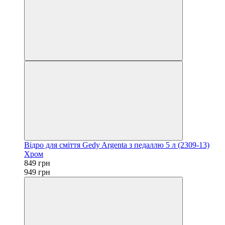
Відро для сміття Gedy Argenta з педаллю 5 л (2309-13)
Хром
849 грн
949 грн