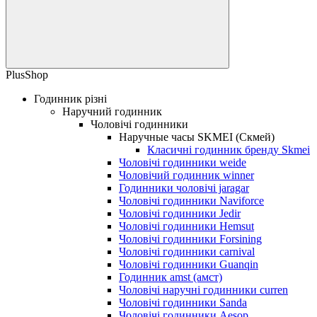
PlusShop
Годинник різні
Наручний годинник
Чоловічі годинники
Наручные часы SKMEI (Скмей)
Класичні годинник бренду Skmei
Чоловічі годинники weide
Чоловічий годинник winner
Годинники чоловічі jaragar
Чоловічі годинники Naviforce
Чоловічі годинники Jedir
Чоловічі годинники Hemsut
Чоловічі годинники Forsining
Чоловічі годинники carnival
Чоловічі годинники Guanqin
Годинник amst (амст)
Чоловічі наручні годинники curren
Чоловічі годинники Sanda
Чоловічі годинники Aesop