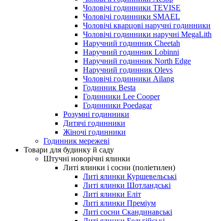
Чоловічі годинники TEVISE
Чоловічі годинники SMAEL
Чоловічі кварцові наручні годинники
Чоловічі годинники наручні MegaLith
Наручний годинник Cheetah
Наручний годинник Lobinni
Наручний годинник North Edge
Наручний годинник Olevs
Чоловічі годинники Ailang
Годинник Besta
Годинники Lee Cooper
Годинники Poedagar
Розумні годинники
Дитячі годинники
Жіночі годинники
Годинник мережеві
Товари для будинку й саду
Штучні новорічні ялинки
Литі ялинки і сосни (поліетилен)
Литі ялинки Куршевельські
Литі ялинки Шотландські
Литі ялинки Еліт
Литі ялинки Преміум
Литі сосни Скандинавські
Литі ялинки Бельгійські