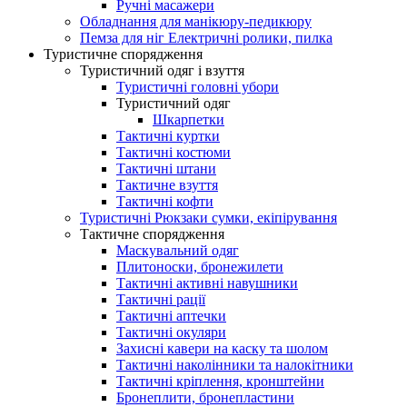
Ручні масажери
Обладнання для манікюру-педикюру
Пемза для ніг Електричні ролики, пилка
Туристичне спорядження
Туристичний одяг і взуття
Туристичні головні убори
Туристичний одяг
Шкарпетки
Тактичні куртки
Тактичні костюми
Тактичні штани
Тактичне взуття
Тактичні кофти
Туристичні Рюкзаки сумки, екіпірування
Тактичне спорядження
Маскувальний одяг
Плитоноски, бронежилети
Тактичні активні навушники
Тактичні рації
Тактичні аптечки
Тактичні окуляри
Захисні кавери на каску та шолом
Тактичні наколінники та налокітники
Тактичні кріплення, кронштейни
Бронеплити, бронепластини