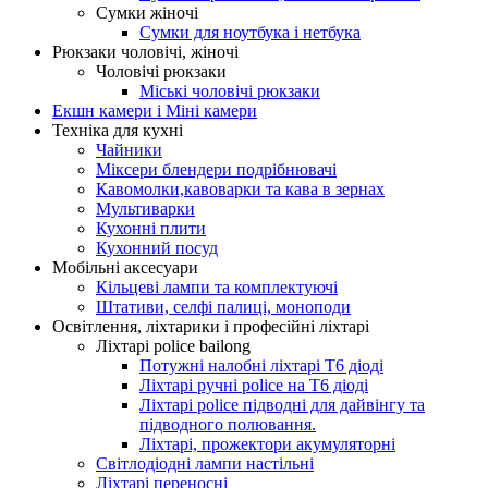
Сумки жіночі
Сумки для ноутбука і нетбука
Рюкзаки чоловічі, жіночі
Чоловічі рюкзаки
Міські чоловічі рюкзаки
Екшн камери і Міні камери
Техніка для кухні
Чайники
Міксери блендери подрібнювачі
Кавомолки,кавоварки та кава в зернах
Мультиварки
Кухонні плити
Кухонний посуд
Мобільні аксесуари
Кільцеві лампи та комплектуючі
Штативи, селфі палиці, моноподи
Освітлення, ліхтарики і професійні ліхтарі
Ліхтарі police bailong
Потужні налобні ліхтарі T6 діоді
Ліхтарі ручні police на T6 діоді
Ліхтарі police підводні для дайвінгу та
підводного полювання.
Ліхтарі, прожектори акумуляторні
Світлодіодні лампи настільні
Ліхтарі переносні