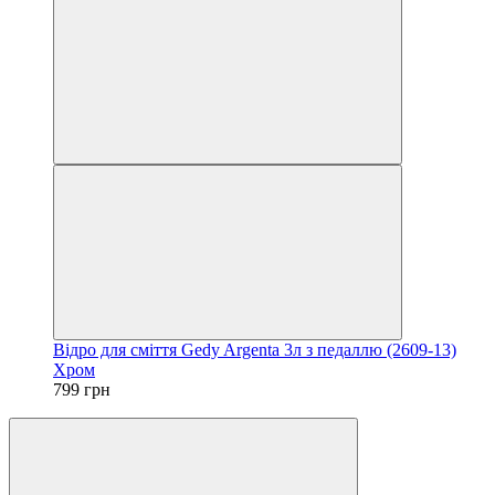
Відро для сміття Gedy Argenta 3л з педаллю (2609-13)
Хром
799 грн