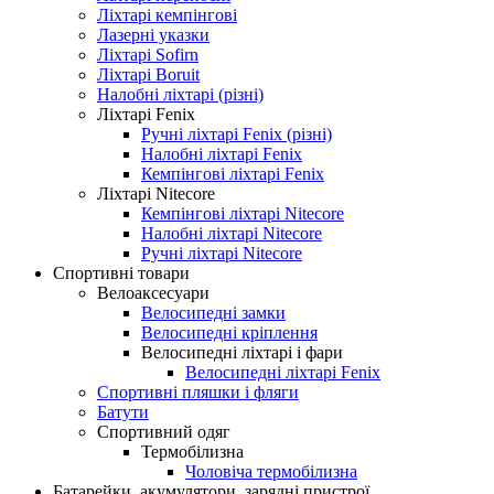
Ліхтарі кемпінгові
Лазерні указки
Ліхтарі Sofirn
Ліхтарі Boruit
Налобні ліхтарі (різні)
Ліхтарі Fenix
Ручні ліхтарі Fenix ​​(різні)
Налобні ліхтарі Fenix
Кемпінгові ліхтарі Fenix
Ліхтарі Nitecore
Кемпінгові ліхтарі Nitecore
Налобні ліхтарі Nitecore
Ручні ліхтарі Nitecore
Спортивні товари
Велоаксесуари
Велосипедні замки
Велосипедні кріплення
Велосипедні ліхтарі і фари
Велосипедні ліхтарі Fenix
Спортивні пляшки і фляги
Батути
Спортивний одяг
Термобілизна
Чоловіча термобілизна
Батарейки, акумулятори, зарядні пристрої