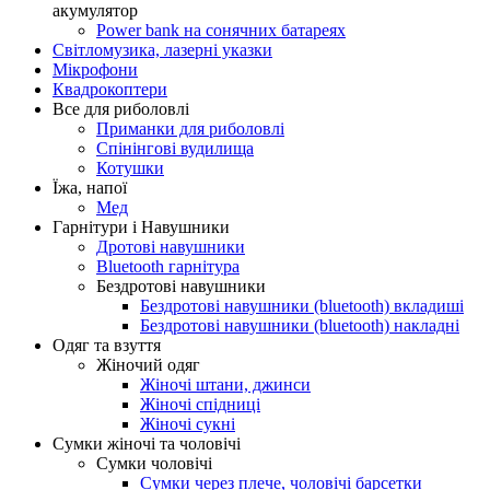
акумулятор
Power bank на сонячних батареях
Світломузика, лазерні указки
Мікрофони
Квадрокоптери
Все для риболовлі
Приманки для риболовлі
Спінінгові вудилища
Котушки
Їжа, напої
Мед
Гарнітури і Навушники
Дротові навушники
Bluetooth гарнітура
Бездротові навушники
Бездротові навушники (bluetooth) вкладиші
Бездротові навушники (bluetooth) накладні
Одяг та взуття
Жіночий одяг
Жіночі штани, джинси
Жіночі спідниці
Жіночі сукні
Сумки жіночі та чоловічі
Сумки чоловічі
Сумки через плече, чоловічі барсетки