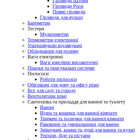
Гірлянди Штори
Гірлянди Роси
Прямі гірлянди
Гірлянди для вулиці
Барометри
Тестери
Мультиметри
Термометри електронні
Ультразвукові відлякувачі
Обладнання для поливу
Ваги електронні
Ваги ювелірні високоточні
Праски та прасувальні системи
Пилососи
Роботи пилососи
Обігрівачі для дому та офісу різні
Все для саду та городу
Вентилятори різні
Сантехніка та приладдя для ванної та туалету
Ванни
Відра та кошики для ванної кімнати
Тримачі та полички для ванної кімнати
Раковини та умивальники для ванни
Змішувачі, крани та душі для ванни та кухні
Унітази, біде та пісуари