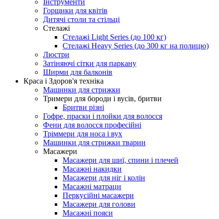
Інструменти
Горщики для квітів
Дитячі столи та стільці
Стелажі
Стелажі Light Series (до 100 кг)
Стелажі Heavy Series (до 300 кг на полицю)
Люстри
Затіняючі сітки для паркану
Ширми для балконів
Краса і Здоров'я техніка
Машинки для стрижки
Тримери для бороди і вусів, бритви
Бритви різні
Гофре, праски і плойки для волосся
Фени для волосся професійні
Тріммери для носа і вух
Машинки для стрижки тварин
Масажери
Масажери для шиї, спини і плечей
Масажні накидки
Масажери для ніг і колін
Масажні матраци
Перкусійні масажери
Масажери для голови
Масажні пояси