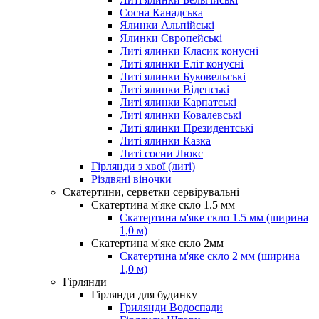
Сосна Канадська
Ялинки Альпійські
Ялинки Європейські
Литі ялинки Класик конусні
Литі ялинки Еліт конусні
Литі ялинки Буковельські
Литі ялинки Віденські
Литі ялинки Карпатські
Литі ялинки Ковалевські
Литі ялинки Президентські
Литі ялинки Казка
Литі сосни Люкс
Гірлянди з хвої (литі)
Різдвяні віночки
Скатертини, серветки сервірувальні
Скатертина м'яке скло 1.5 мм
Скатертина м'яке скло 1.5 мм (ширина
1,0 м)
Скатертина м'яке скло 2мм
Скатертина м'яке скло 2 мм (ширина
1,0 м)
Гірлянди
Гірлянди для будинку
Грилянди Водоспади