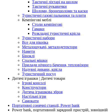
Тактичні ліхтарі на шолом
Тактичні рукавички
Шоломи, бронешоломи та каски
Туристичні газові пальники та плити
Кемпінгові меблі
Столи кемпінгові
Гамаки
Розкладні туристичні крісла
Туристичні набори
Все для пікніка
Металошукачі, металодетектори
Намети
Біноклі
Спальні мішки
Прилади нічного бачення, тепловізори
Надувні дивани, крісла
Туристичний посуд
Дитячі іграшки | Дитячі товари
Ігрові консолі
Конструктори
Дитяча іграшкова зброя
Настільні ігри
Самокати
Портативні сонячні станції, Power bank
Power bank, портативний зарядний пристрій, зовнішній