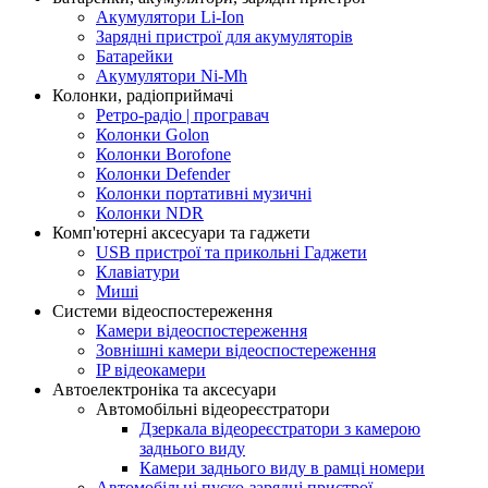
Акумулятори Li-Ion
Зарядні пристрої для акумуляторів
Батарейки
Акумулятори Ni-Mh
Колонки, радіоприймачі
Ретро-радіо | програвач
Колонки Golon
Колонки Borofone
Колонки Defender
Колонки портативні музичні
Колонки NDR
Комп'ютерні аксесуари та гаджети
USB пристрої та прикольні Гаджети
Клавіатури
Миші
Системи відеоспостереження
Камери відеоспостереження
Зовнішні камери відеоспостереження
IP відеокамери
Автоелектроніка та аксесуари
Автомобільні відеореєстратори
Дзеркала відеореєстратори з камерою
заднього виду
Камери заднього виду в рамці номери
Автомобільні пуско-зарядні пристрої