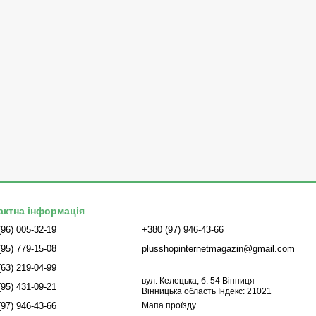
актна інформація
(96) 005-32-19
+380 (97) 946-43-66
(95) 779-15-08
plusshopinternetmagazin@gmail.com
(63) 219-04-99
вул. Келецька, б. 54 Вінниця
(95) 431-09-21
Вінницька область Індекс: 21021
(97) 946-43-66
Мапа проїзду