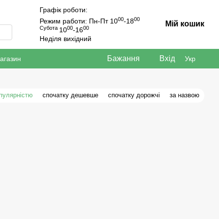
Графік роботи:
00
00
Режим работи: Пн-Пт 10
-18
Мій кошик
Субота
00
00
10
-16
Неділя вихідний
Бажання
Вхід
магазин
Укр
опулярністю
спочатку дешевше
спочатку дорожчі
за назвою