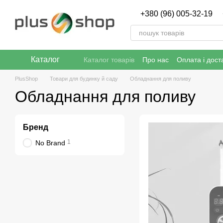
Перейти к основному контенту
+380 (96) 005-32-19
Каталог
Каталог товарів
Про нас
Оплата і дост
Публічна угода (ОФЕРТА)
Політика ко
PlusShop
Товари для будинку й саду
Обладнання для поливу
Обладнання для поливу
Бренд
1
No Brand