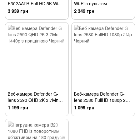
F302AATR Full HD 5K Wi-Fi
Wi-Fi з пультом
з пультом ДУ
дистанційного керування і
3 939 грн
2 349 грн
водонепроникним боксом
Веб-камера Defender G-
Веб-камера Defender G-
lens 2590 QHD 2K 3.7Мп
lens 2580 FullHD 1080p 2Mp
1440p з прищіпкою Чорний
Чорний
1 199 грн
1 099 грн