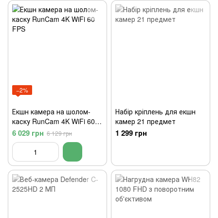
−2%
Екшн камера на шолом-
Набір кріплень для екшн
каску RunCam 4K WiFi 60
камер 21 предмет
FPS
6 029 грн
1 299 грн
6 129 грн