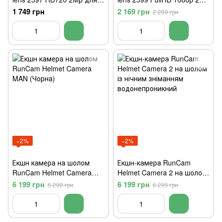
відеозв'язку
з прищіпкою
1 749 грн
2 169 грн
2 269 грн
−2%
−2%
Екшн камера на шолом
Екшн-камера RunCam
RunCam Helmet Camera
Helmet Camera 2 на шолом
MAN (Чорна)
із нічним зніманням
6 199 грн
6 199 грн
6 299 грн
6 299 грн
водонепроникний