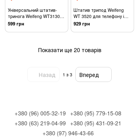
Універсальний штатив-
Штатив трипод Weifeng
тринога Weifeng WT3130
WT 3520 для телефону і
Трипод
камери
599 грн
929 грн
Показати ще 20 товарів
Назад
Вперед
1
з 3
+380 (96) 005-32-19
+380 (95) 779-15-08
+380 (63) 219-04-99
+380 (95) 431-09-21
+380 (97) 946-43-66