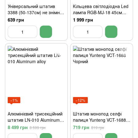
Універсальний штатив
Кільцева світлодіодна Led
3388 (50-137см) не знімний
лампа RGB-MJ-18 45см
майданчик + тримач +
(Біле та кольорове світло)
639 грн
1 999 грн
пульт (Чорний)
−1%
−12%
Алюмінієвий трисекційний
Штатив монопод селфі
штатив LN-010 Aluminum
палиця Yunteng VCT-1688
alloy
Чорний
8 499 грн
719 грн
8 599 грн
819 грн