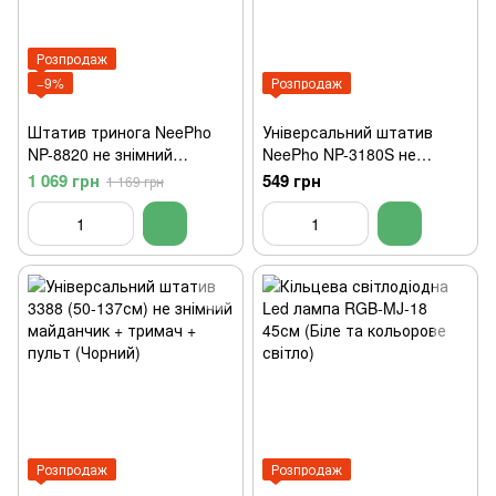
Розпродаж
−9%
Розпродаж
Штатив тринога NeePho
Універсальний штатив
NP-8820 не знімний
NeePho NP-3180S не
майданчик + тримач +
знімний майданчик +
1 069 грн
549 грн
1 169 грн
чохол (56-150см) Чорний
тримач + пульт (50-136см)
Чорний
Розпродаж
Розпродаж