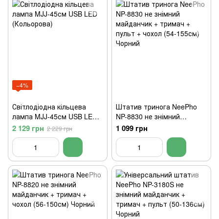
−4%
Світлодіодна кільцева
Штатив тринога NeePho
лампа MJJ-45см USB LED
NP-8830 не знімний
(Кольорова)
майданчик + тримач +
2 129 грн
1 099 грн
2 229 грн
пульт + чохол (54-155см)
Чорний