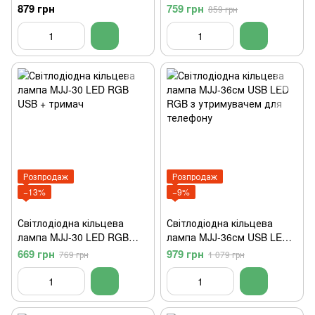
Селфи палиця для камери
Yunteng YT-1288 + трипод
879 грн
759 грн
859 грн
телефону (Чорний)
Yunteng YT-288)
Розпродаж
Розпродаж
−13%
−9%
Світлодіодна кільцева
Світлодіодна кільцева
лампа MJJ-30 LED RGB
лампа MJJ-36см USB LED
USB + тримач
RGB з утримувачем для
669 грн
979 грн
769 грн
1 079 грн
телефону