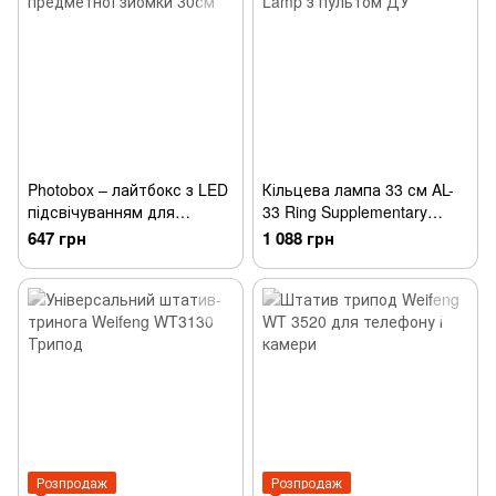
Photobox – лайтбокс з LED
Кільцева лампа 33 см AL-
підсвічуванням для
33 Ring Supplementary
предметної зйомки 30см
Lamp з пультом ДУ
647 грн
1 088 грн
Розпродаж
Розпродаж