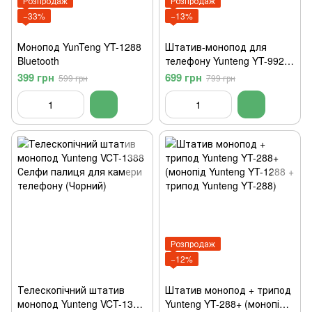
Розпродаж
Розпродаж
−33%
−13%
Монопод YunTeng YT-1288
Штатив-монопод для
Bluetooth
телефону Yunteng YT-9928
2 в 1
399 грн
699 грн
599 грн
799 грн
Розпродаж
−12%
Телескопічний штатив
Штатив монопод + трипод
монопод Yunteng VCT-1388
Yunteng YT-288+ (монопід