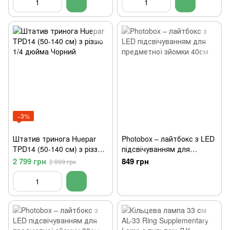
−3%
Штатив тринога Huepar
Photobox – лайтбокс з LED
TPD14 (50-140 см) з різзю
підсвічуванням для
1/4 дюйма Чорний
предметної зйомки 40см
2 799 грн
849 грн
2 899 грн