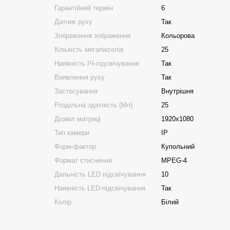
Гарантійний термін
6
Датчик руху
Так
Зображення зображення
Кольорова
Кількість мегапікселів
25
Наявність ІЧ-підсвічування
Так
Виявлення руху
Так
Застосування
Внутрішня
Роздільна здатність (Мп)
25
Дозвіл матриці
1920x1080
Тип камери
IP
Форм-фактор
Купольний
Формат стиснення
MPEG-4
Дальність LED підсвічування
10
Наявність LED-підсвічування
Так
Колір
Білий