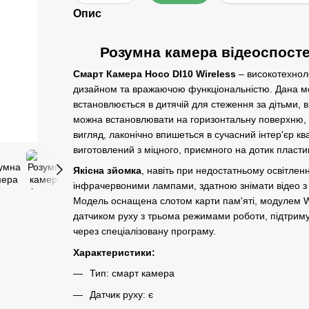
Опис
Розумна камера відеоспосте
Смарт Камера Hoco DI10 Wireless
– високотехноло
дизайном та вражаючою функціональністю. Дана м
встановлюється в дитячій для стеження за дітьми, в к
можна встановлювати на горизонтальну поверхню, к
вигляд, лаконічно впишеться в сучасний інтер'єр кв
виготовлений з міцного, приємного на дотик пластик
Якісна зйомка
, навіть при недостатньому освітле
інфрачервоними лампами, здатною знімати відео з
Модель оснащена слотом карти пам'яті, модулем Wi
датчиком руху з трьома режимами роботи, підтриму
через спеціалізовану програму.
Характеристики:
Тип: смарт камера
Датчик руху: є