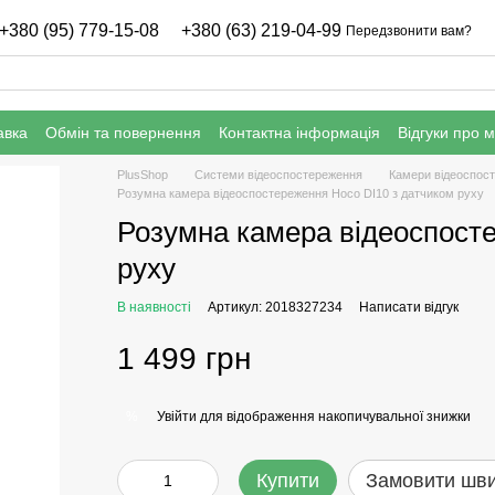
+380 (95) 779-15-08
+380 (63) 219-04-99
Передзвонити вам?
авка
Обмін та повернення
Контактна інформація
Відгуки про 
нфіденційності
Гарантія
PlusShop
Системи відеоспостереження
Камери відеоспос
Розумна камера відеоспостереження Hoco DI10 з датчиком руху
Розумна камера відеоспосте
руху
В наявності
Артикул: 2018327234
Написати відгук
1 499 грн
Увійти
для відображення накопичувальної знижки
%
Купити
Замовити шв