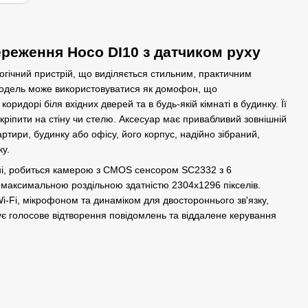
реження Hoco DI10 з датчиком руху
гічний пристрій, що виділяється стильним, практичним
одель може використовуватися як домофон, що
оридорі біля вхідних дверей та в будь-якій кімнаті в будинку. Її
ріпити на стіну чи стелю. Аксесуар має привабливий зовнішній
артири, будинку або офісу, його корпус, надійно зібраний,
у.
нні, робиться камерою з CMOS сенсором SC2332 з 6
 максимальною роздільною здатністю 2304х1296 пікселів.
-Fi, мікрофоном та динаміком для двостороннього зв'язку,
є голосове відтворення повідомлень та віддалене керування