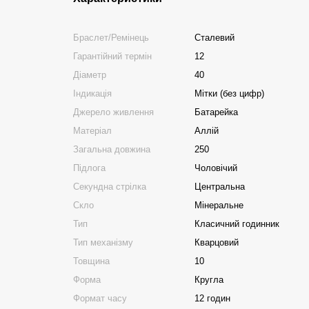
Браслет/Ремінець
Сталевий
Гарантійний термін
12
Діаметр
40
Індикація
Мітки (без цифр)
Джерело живлення
Батарейка
Матеріал
Аллій
Загальна довжина
250
Підлога
Чоловічий
Секундна стрілка
Центральна
Скло
Мінеральне
Тип
Класичний годинник
Тип механізму
Кварцовий
Товщина
10
Форма
Кругла
Формат часу
12 годин