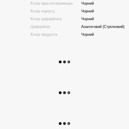
Колір браслета/ремішка
Чорний
Колір корпусу
Чорний
Колір циферблату
Чорний
Циферблат
Аналоговий (Стрілковий)
Колір продукта
Чорний