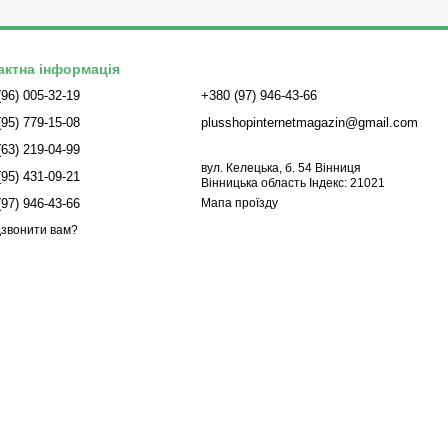
актна інформація
(96) 005-32-19
+380 (97) 946-43-66
(95) 779-15-08
plusshopinternetmagazin@gmail.com
(63) 219-04-99
вул. Келецька, б. 54 Вінниця
(95) 431-09-21
Вінницька область Індекс: 21021
(97) 946-43-66
Мапа проїзду
звонити вам?