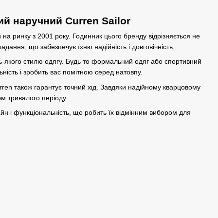
й наручний Curren Sailor
 на ринку з 2001 року. Годинник цього бренду відрізняється не
адання, що забезпечує їхню надійність і довговічність.
-якого стилю одягу. Будь то формальний одяг або спортивний
ьність і зробить вас помітною серед натовпу.
urren також гарантує точний хід. Завдяки надійному кварцовому
м тривалого періоду.
айн і функціональність, що робить їх відмінним вибором для