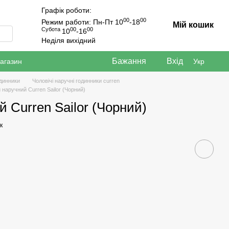
Графік роботи:
00
00
Режим работи: Пн-Пт 10
-18
Мій кошик
Субота
00
00
10
-16
Неділя вихідний
Бажання
Вхід
магазин
Укр
одинники
Чоловічі наручні годинники curren
 наручний Curren Sailor (Чорний)
 Curren Sailor (Чорний)
к