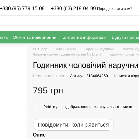
+380 (95) 779-15-08
+380 (63) 219-04-99
Передзвонити вам?
авка
Обмін та повернення
Контактна інформація
Відгуки про 
нфіденційності
Гарантія
PlusShop
Годинник різні
Наручний годинник
Чоловічі г
Чоловічі наручні годинники curren No Brand
Годинник чоловічий
Годинник чоловічий наручний
Немає в наявності
Артикул: 2134664250
Написати відгу
795 грн
Увійти
для відображення накопичувальної знижки
%
Повідомити, коли з'явиться
Опис