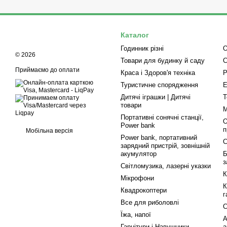
Каталог
Годинник різні
О
© 2026
Товари для будинку й саду
С
Приймаємо до оплати
Краса і Здоров'я техніка
Р
Туристичне спорядження
Е
Дитячі іграшки | Дитячі
Т
товари
М
Портативні сонячні станції,
О
Power bank
п
Мобільна версія
Power bank, портативний
С
зарядний пристрій, зовнішній
акумулятор
Б
з
Світломузика, лазерні указки
К
Мікрофони
К
Квадрокоптери
г
Все для риболовлі
С
Їжа, напої
А
Гарнітури і Навушники
а