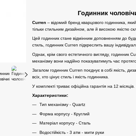
Годинник чоловічи
Curren
– відомий бренд кварцового годинника, який
тільки стильним дизайном, але й високою якістю скл
Цей годинник стане відмінним доповненням до будь
стиль, годинник Curren підкреслить вашу індивідуал
Однак, крім свого естетичного вигляду, годинник C
механізму вони надійно показуватимуть час протяго
Загалом годинник Curren поєднує в собі якість, диз
всіх, хто цінує стиль і якість годинника.
У комплекті триває офіційна гарантія на 12 місяців.
Характеристики:
Тип механізму - Quartz
Форма корпусу - Круглий
Матеріал корпусу - Сталь
Водостійкість - 3 атм - мити руки