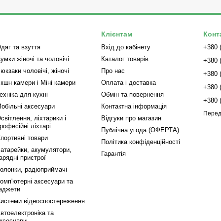
Клієнтам
Конт
дяг та взуття
Вхід до кабінету
+380 
умки жіночі та чоловічі
Каталог товарів
+380 
юкзаки чоловічі, жіночі
Про нас
+380 
кшн камери і Міні камери
Оплата і доставка
+380 
ехніка для кухні
Обмін та повернення
+380 
обільні аксесуари
Контактна інформація
Перед
світлення, ліхтарики і
Відгуки про магазин
рофесійні ліхтарі
Публічна угода (ОФЕРТА)
портивні товари
Політика конфіденційності
атарейки, акумулятори,
Гарантія
арядні пристрої
олонки, радіоприймачі
омп'ютерні аксесуари та
аджети
истеми відеоспостереження
втоелектроніка та
ксесуари