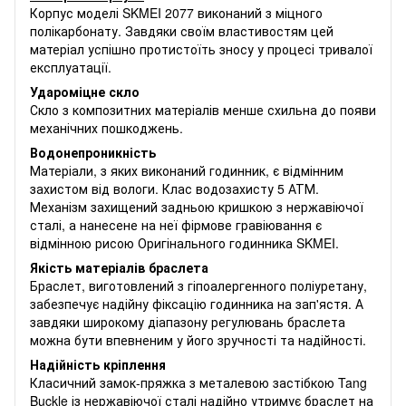
Корпус моделі SKMEI 2077 виконаний з міцного
полікарбонату. Завдяки своїм властивостям цей
матеріал успішно протистоїть зносу у процесі тривалої
експлуатації.
Удароміцне скло
Скло з композитних матеріалів менше схильна до появи
механічних пошкоджень.
Водонепроникність
Матеріали, з яких виконаний годинник, є відмінним
захистом від вологи. Клас водозахисту 5 АТМ.
Механізм захищений задньою кришкою з нержавіючої
сталі, а нанесене на неї фірмове гравіювання є
відмінною рисою Оригінального годинника SKMEI.
Якість матеріалів браслета
Браслет, виготовлений з гіпоалергенного поліуретану,
забезпечує надійну фіксацію годинника на зап'ястя. А
завдяки широкому діапазону регулювань браслета
можна бути впевненим у його зручності та надійності.
Надійність кріплення
Класичний замок-пряжка з металевою застібкою Tang
Buckle із нержавіючої сталі надійно утримує браслет на