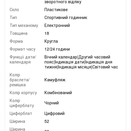
зворотного відліку
Скло
Пластикове
Тип
Спортивний годинник
Тип механізму
Електронний
Товщина
18
Форма
Кругла
Формат часу
12/24 години
Функції дати/
Вічний календар|Другий часовий
календаря
пояс|Індикація дати|Індикація дня
тижня|Індикація місяця|Світовий час
Колір
браслета/
Камуфляж
ремішка
Колір корпусу
Комбінований
Колір
Чорний
циферблату
Циферблат
Цифровий
Ширина
52
Ширина