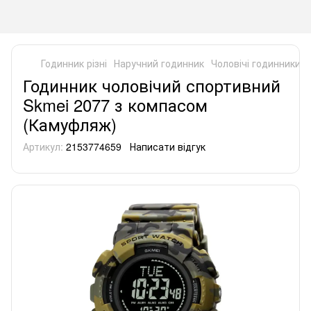
Годинник різні
Наручний годинник
Чоловічі годинники
Годинник чоловічий спортивний
Skmei 2077 з компасом
(Камуфляж)
Артикул:
2153774659
Написати відгук