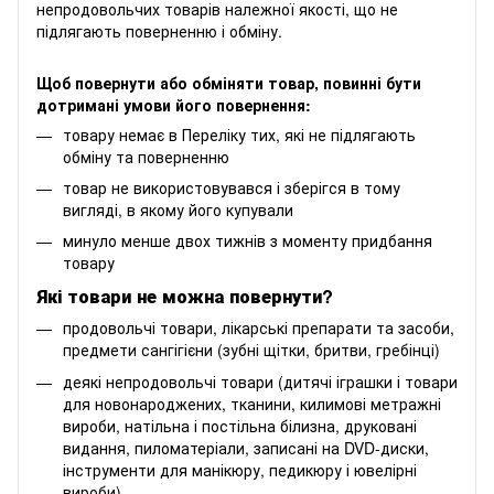
непродовольчих товарів належної якості, що не
підлягають поверненню і обміну
.
Щоб повернути або обміняти товар, повинні бути
дотримані умови його повернення:
товару немає в Переліку тих, які не підлягають
обміну та поверненню
товар не використовувався і зберігся в тому
вигляді, в якому його купували
минуло менше двох тижнів з моменту придбання
товару
Які товари не можна повернути?
продовольчі товари, лікарські препарати та засоби,
предмети сангігієни (зубні щітки, бритви, гребінці)
деякі непродовольчі товари (дитячі іграшки і товари
для новонароджених, тканини, килимові метражні
вироби, натільна і постільна білизна, друковані
видання, пиломатеріали, записані на DVD-диски,
інструменти для манікюру, педикюру і ювелірні
вироби)