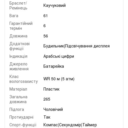
Браслет/
Каучуковий
Ремінець
Вага
61
Гарантійний
6
термін
Довжина
56
Додаткові
Будильник|Підсвічування дисплея
функції
Індикація
Арабські цифри
Джерело
Батарейка
живлення
Клас
WR 50 м (5 атм)
вологозахисту
Матеріал
Пластик
Загальна
265
довжина
Підлога
Чоловічий
Протиударні
Так
Спорт-функції
Компас|Секундомір|Таймер