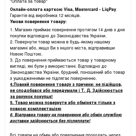
"Оплата за товар"
Онлайн-оплата карткою Visa, Mastercard - LiqPay
Гарантія від виробника 12 місяців.
Умови повернення товару:
1. Магазин приймає повернення протягом 14 днів з дня
покупки відповідно до Законодавства України.
2. Повернути товар можна в будь-якому нашому
магазині або, якщо Ви з іншого міста, відправивши
Новою Поштою.
3. До повернення приймаються товар у товарному
вигляді, які були у використанні. Відповідно до
Законодавства України, брудний, поношений або товар
з ушкодженнями не підлягає поверненню.
4.Повний повернення товару з причини: не підійшов,
не сподобався або передумали і Т. Д. Здійснюється
за рахунок покупця!
5. Товар можна повернути або обміняти тільки з
повною комплектацією
6
.
Відправка товару на повернення або обмін службою
доставки здійснюється без післяплати!
Всі товари на обмін або повернення проходять через