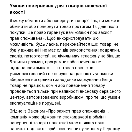
Умови повернення для товарів належної
якості
Я можу обміняти або повернути товар? Так, ви можете
обміняти або повернути товар протягом 14 днів після
покупки. Це право гарантує вам «Закон про захист
прав споживача». Щоб використовувати цю
можливість, будь ласка, переконайтеся що: товар, не
був у вживанні і не має слідів використання: подряпин,
сколів, потертостей, на лічильнику телефону не більше
5 хвилин розмов, програмне забезпечення не
піддавалося змінам і т. п. товар повністю
укомплектований і не порушена цілісність упаковки
збережені всі ярлики і заводське маркування Якщо
товар не працює, обмін або повернення товару
проводиться тільки при наявності висновку сервісного
центру, авторизованого виробником, про те, що умови
експлуатації не порушені.
Згідно із Законом
«Про захист прав споживачів»
,
компанія може відмовити споживачеві в обміні і
поверненні товарів належної якості, якщо вони
належать до категорій, зазначених у чинному
Переліку