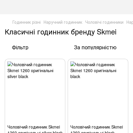
Годинник різні
Наручний годинник
Чоловічі годинники
На
Класичні годинник бренду Skmei
Фільтр
За популярністю
Чоловічий годинник Skmei
Чоловічий годинник Skmei
1260 оригінальні silver black
1260 оригінальні black