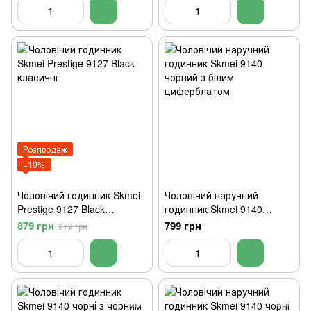
Розпродаж
−10%
Чоловічий годинник Skmei
Чоловічий наручний
Prestige 9127 Black
годинник Skmei 9140
класичні
чорний з білим
879 грн
799 грн
979 грн
циферблатом