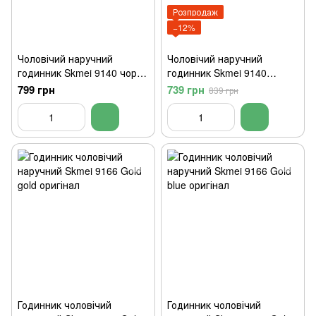
Розпродаж
−12%
Чоловічий наручний
Чоловічий наручний
годинник Skmei 9140 чорні
годинник Skmei 9140
з синім циферблатом
сріблясті з чорним
799 грн
739 грн
839 грн
циферблатом
Годинник чоловічий
Годинник чоловічий