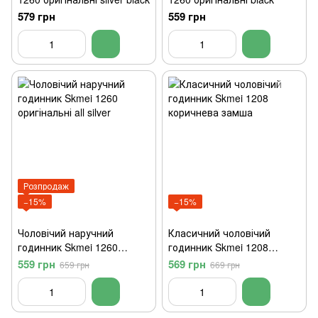
579 грн
559 грн
Розпродаж
−15%
−15%
Чоловічий наручний
Класичний чоловічий
годинник Skmei 1260
годинник Skmei 1208
оригінальні all silver
коричнева замша
559 грн
569 грн
659 грн
669 грн