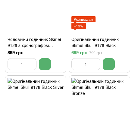
Розпродаж
−13%
Чоловічий годинник Skmei
Оригінальний годинник
9126 з хронографом
Skmei Skull 9178 Black
Черний
899 грн
699 грн
799 грн