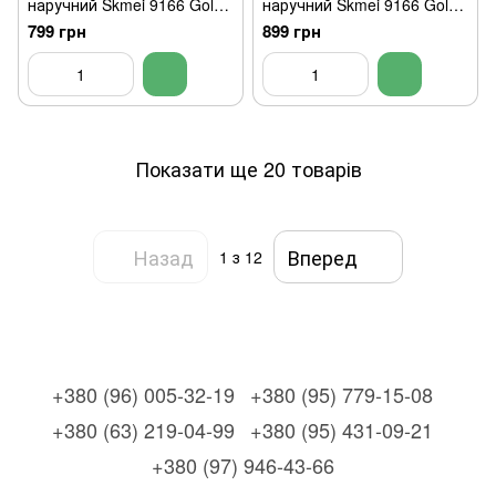
наручний Skmei 9166 Gold
наручний Skmei 9166 Gold
gold оригінал
blue оригінал
799 грн
899 грн
Показати ще 20 товарів
Назад
Вперед
1
з 12
+380 (96) 005-32-19
+380 (95) 779-15-08
+380 (63) 219-04-99
+380 (95) 431-09-21
+380 (97) 946-43-66